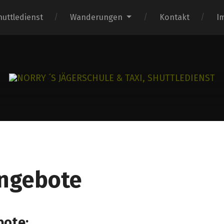
huttledienst
Wanderungen
Kontakt
I
ngebote
bote: