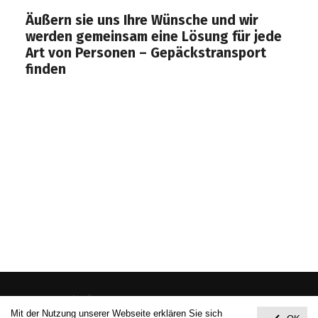
Äußern sie uns Ihre Wünsche und wir
werden gemeinsam eine Lösung für jede
Art von Personen – Gepäckstransport
finden
Taxidienst, Taxi, Schnals, Schnalstal, Shuttle, Taxi
Schnals, Taxi Schnalstal, Taxi Südtirol, Taxi
Vinschgau, Taxi Meran, Taxi Vernagt, Taxi Unser
Frau, Taxi Karthaus, Taxi Katharinaberg
© 2026
NORRY ´S JÄGERSCHULE & TAXI, SHUTTLEDIENST
. Theme von
Mit der Nutzung unserer Webseite erklären Sie sich
Anders Norén
.